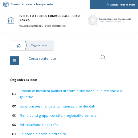
Amministrazione Trasparente
Accedi all'area riservata
close
Sezioni
ISTITUTO TECNICO COMMERCIALE - GINO
ZAPPA
Disposizioni
VIA ACHILLE GRANDI, N.4 - 21047 SARONNO (VA)
Generali
Organizzazione
Organizzazione
Consulenti
e
collaboratori
menu
Personale
Bandi
Organizzazione
di
Titolari di incarichi politici di amministrazione, di direzione o di
concorso
link
governo
Performance
Sanzioni per mancata comunicazione dei dati
link
Enti
Rendiconti gruppi consiliari regionali/provinciali
link
controllati
Articolazione degli uffici
link
Attività
e
Telefono e posta elettronica
link