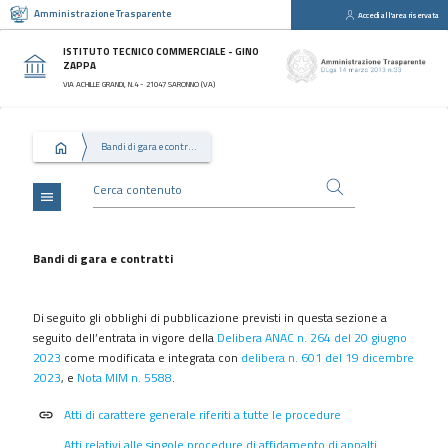
Amministrazione Trasparente
Accedi all'area riservata
close
Sezioni
ISTITUTO TECNICO COMMERCIALE - GINO
ZAPPA
Disposizioni
VIA ACHILLE GRANDI, N.4 - 21047 SARONNO (VA)
Generali
Organizzazione
Bandi di gara e contratti
Consulenti
e
collaboratori
menu
Personale
Bandi
Bandi di gara e contratti
di
concorso
Di seguito gli obblighi di pubblicazione previsti in questa sezione a
Performance
seguito dell’entrata in vigore della
Delibera ANAC n. 264 del 20 giugno
2023
come modificata e integrata con
delibera n. 601 del 19 dicembre
Enti
2023
, e
Nota MIM n. 5588
.
controllati
Attività
Atti di carattere generale riferiti a tutte le procedure
link
e
Atti relativi alle singole procedure di affidamento di appalti