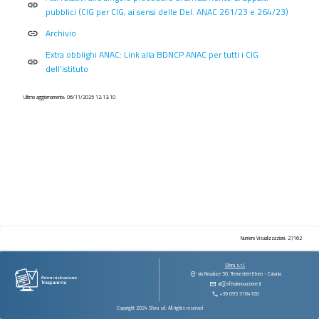
procedimenti
link
pubblici (CIG per CIG, ai sensi delle Del. ANAC 261/23 e 264/23)
Provvedimenti
Archivio
link
Controlli
Extra obblighi ANAC: Link alla BDNCP ANAC per tutti i CIG
sulle
link
dell’istituto
imprese
Bandi
Ultimo aggiornamento: 06/11/2025 12:13:10
di
gara
e
contratti
Sovvenzioni
contributi
sussidi
vantaggi
economici
Numero Visualizzazioni: 27162
Bilanci
Sfera s.r.l.
via Novaluce 50, Tremestieri Etneo - Catania
Beni
at@sferainnovazione.it
immobili
+39 095 5184160
e
Copyright 2024 Sfera srl. All rights reserved