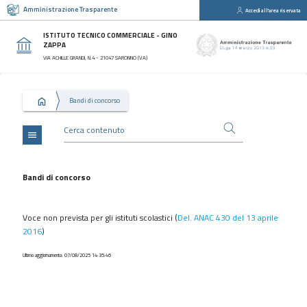
Amministrazione Trasparente
Accedi all'area riservata
close
Sezioni
ISTITUTO TECNICO COMMERCIALE - GINO
ZAPPA
Disposizioni
VIA ACHILLE GRANDI, N.4 - 21047 SARONNO (VA)
Generali
Organizzazione
Bandi di concorso
Consulenti
e
collaboratori
menu
Personale
Bandi
Bandi di concorso
di
concorso
Voce non prevista per gli istituti scolastici (
Del. ANAC 430 del 13 aprile
Performance
2016
)
Enti
Ultimo aggiornamento: 07/08/2025 14:35:46
controllati
Attività
e