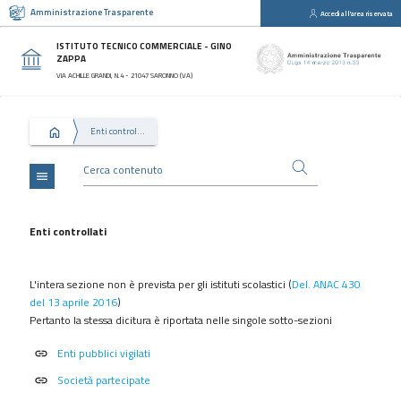
Amministrazione Trasparente
Accedi all'area riservata
close
Sezioni
ISTITUTO TECNICO COMMERCIALE - GINO
ZAPPA
Disposizioni
VIA ACHILLE GRANDI, N.4 - 21047 SARONNO (VA)
Generali
Organizzazione
Enti controllati
Consulenti
e
collaboratori
menu
Personale
Bandi
Enti controllati
di
concorso
L'intera sezione non è prevista
per gli istituti scolastici (
Del. ANAC 430
Performance
del 13 aprile 2016
)
Pertanto la stessa dicitura è riportata nelle singole sotto-sezioni
Enti
controllati
Enti pubblici vigilati
link
Attività
Società partecipate
link
e