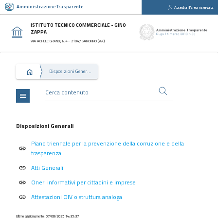
Amministrazione Trasparente
Accedi all'area riservata
close
Sezioni
ISTITUTO TECNICO COMMERCIALE - GINO
ZAPPA
Disposizioni
VIA ACHILLE GRANDI, N.4 - 21047 SARONNO (VA)
Generali
Organizzazione
Disposizioni Generali
Consulenti
e
collaboratori
menu
Personale
Bandi
Disposizioni Generali
di
Piano triennale per la prevenzione della corruzione e della
concorso
link
trasparenza
Performance
Atti Generali
link
Enti
Oneri informativi per cittadini e imprese
link
controllati
Attestazioni OIV o struttura analoga
link
Attività
e
Ultimo aggiornamento: 07/08/2025 14:35:37