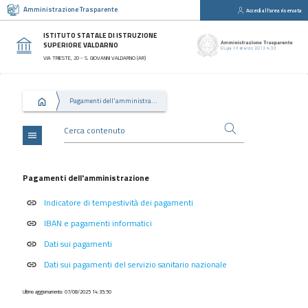
Amministrazione Trasparente
Accedi all'area riservata
close
Sezioni
ISTITUTO STATALE DI ISTRUZIONE
SUPERIORE VALDARNO
Disposizioni
VIA TRIESTE, 20 - S. GIOVANNI VALDARNO (AR)
Generali
Organizzazione
Pagamenti dell'amministrazione
Consulenti
e
collaboratori
menu
Personale
Bandi
Pagamenti dell'amministrazione
di
Indicatore di tempestività dei pagamenti
concorso
link
IBAN e pagamenti informatici
link
Performance
Dati sui pagamenti
link
Enti
controllati
Dati sui pagamenti del servizio sanitario nazionale
link
Attività
Ultimo aggiornamento: 07/08/2025 14:35:50
e