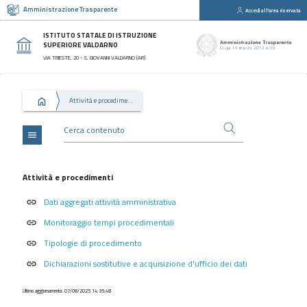
Amministrazione Trasparente
Accedi all'area riservata
close
Sezioni
ISTITUTO STATALE DI ISTRUZIONE
SUPERIORE VALDARNO
Disposizioni
VIA TRIESTE, 20 - S. GIOVANNI VALDARNO (AR)
Generali
Organizzazione
Attività e procedimenti
Consulenti
e
collaboratori
menu
Personale
Bandi
Attività e procedimenti
di
Dati aggregati attività amministrativa
concorso
link
Monitoraggio tempi procedimentali
link
Performance
Tipologie di procedimento
link
Enti
controllati
Dichiarazioni sostitutive e acquisizione d'ufficio dei dati
link
Attività
Ultimo aggiornamento: 07/08/2025 14:35:48
e