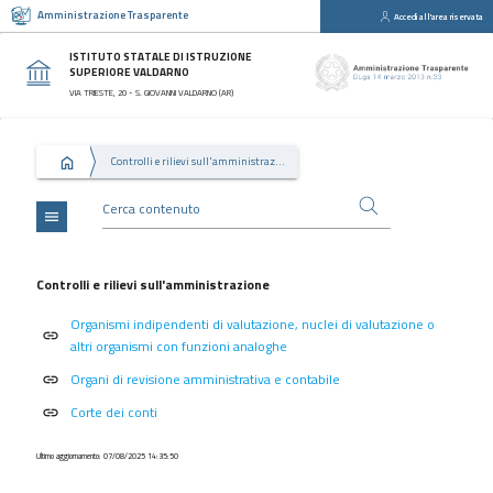
Amministrazione Trasparente
Accedi all'area riservata
close
Sezioni
ISTITUTO STATALE DI ISTRUZIONE
SUPERIORE VALDARNO
Disposizioni
VIA TRIESTE, 20 - S. GIOVANNI VALDARNO (AR)
Generali
Organizzazione
Controlli e rilievi sull'amministrazione
Consulenti
e
collaboratori
menu
Personale
Bandi
Controlli e rilievi sull'amministrazione
di
Organismi indipendenti di valutazione, nuclei di valutazione o
concorso
link
altri organismi con funzioni analoghe
Performance
Organi di revisione amministrativa e contabile
link
Enti
Corte dei conti
link
controllati
Attività
Ultimo aggiornamento: 07/08/2025 14:35:50
e