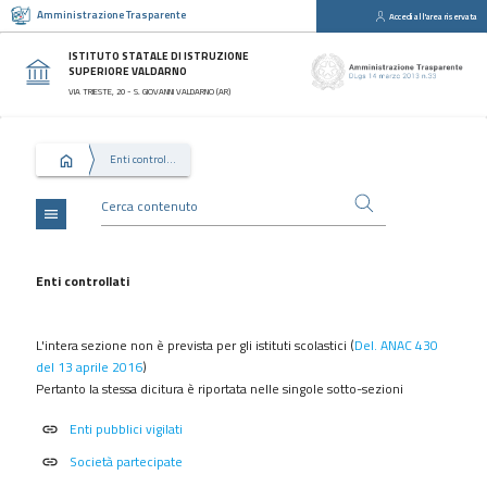
Amministrazione Trasparente
Accedi all'area riservata
close
Sezioni
ISTITUTO STATALE DI ISTRUZIONE
SUPERIORE VALDARNO
Disposizioni
VIA TRIESTE, 20 - S. GIOVANNI VALDARNO (AR)
Generali
Organizzazione
Enti controllati
Consulenti
e
collaboratori
menu
Personale
Bandi
Enti controllati
di
concorso
L'intera sezione non è prevista
per gli istituti scolastici (
Del. ANAC 430
Performance
del 13 aprile 2016
)
Pertanto la stessa dicitura è riportata nelle singole sotto-sezioni
Enti
controllati
Enti pubblici vigilati
link
Attività
Società partecipate
link
e