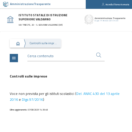
Amministrazione Trasparente
Accedi all'area riservata
close
Sezioni
ISTITUTO STATALE DI ISTRUZIONE
SUPERIORE VALDARNO
Disposizioni
VIA TRIESTE, 20 - S. GIOVANNI VALDARNO (AR)
Generali
Organizzazione
Controlli sulle imprese
Consulenti
e
collaboratori
menu
Personale
Bandi
Controlli sulle imprese
di
concorso
Voce non prevista per gli istituti scolastici (
Del. ANAC 430 del 13 aprile
Performance
2016
e
Dlgs 97/2016
)
Enti
Ultimo aggiornamento: 07/08/2025 14:35:48
controllati
Attività
e