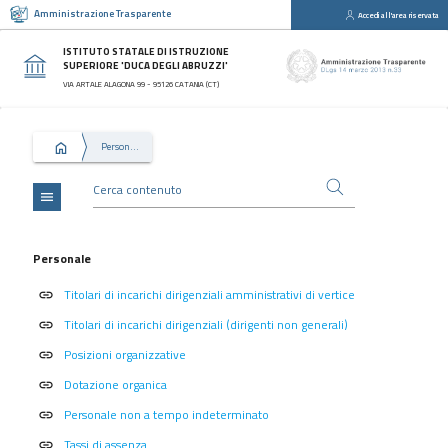
Amministrazione Trasparente
Accedi all'area riservata
close
Sezioni
ISTITUTO STATALE DI ISTRUZIONE
SUPERIORE 'DUCA DEGLI ABRUZZI'
Disposizioni
VIA ARTALE ALAGONA 99 - 95126 CATANIA (CT)
Generali
Organizzazione
Personale
Consulenti
e
collaboratori
menu
Personale
Bandi
Personale
di
Titolari di incarichi dirigenziali amministrativi di vertice
concorso
link
Titolari di incarichi dirigenziali (dirigenti non generali)
link
Performance
Posizioni organizzative
link
Enti
controllati
Dotazione organica
link
Attività
Personale non a tempo indeterminato
link
e
Tassi di assenza
link