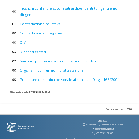
procedimenti
Incarichi conferiti e autorizzati ai dipendenti (dirigenti e non
Provvedimenti
link
dirigenti)
Controlli
Contrattazione collettiva
link
sulle
Contrattazione integrativa
imprese
link
OIV
link
Bandi
di
Dirigenti cessati
link
gara
Sanzioni per mancata comunicazione dei dati
link
e
contratti
Organismi con funzioni di attestazione
link
Sovvenzioni
Procedure di nomina personale ai sensi del D.Lgs. 165/2001
link
contributi
sussidi
Ultimo aggiornamento: 07/08/2025 14:35:45
vantaggi
economici
Numero Visualizzazioni: 9646
Bilanci
Sfera s.r.l.
Beni
via Novaluce 50, Tremestieri Etneo - Catania
immobili
at@sferainnovazione.it
+39 095 5184160
e