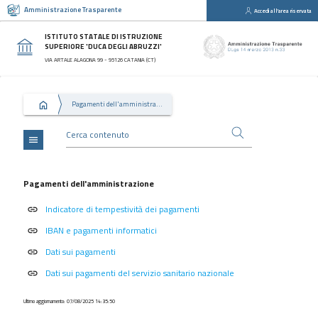
Amministrazione Trasparente
Accedi all'area riservata
close
Sezioni
ISTITUTO STATALE DI ISTRUZIONE
SUPERIORE 'DUCA DEGLI ABRUZZI'
Disposizioni
VIA ARTALE ALAGONA 99 - 95126 CATANIA (CT)
Generali
Organizzazione
Pagamenti dell'amministrazione
Consulenti
e
collaboratori
menu
Personale
Bandi
Pagamenti dell'amministrazione
di
Indicatore di tempestività dei pagamenti
concorso
link
IBAN e pagamenti informatici
link
Performance
Dati sui pagamenti
link
Enti
controllati
Dati sui pagamenti del servizio sanitario nazionale
link
Attività
Ultimo aggiornamento: 07/08/2025 14:35:50
e