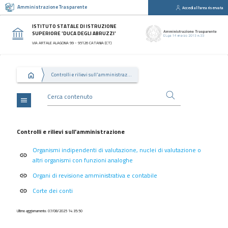
Amministrazione Trasparente
Accedi all'area riservata
close
Sezioni
ISTITUTO STATALE DI ISTRUZIONE
SUPERIORE 'DUCA DEGLI ABRUZZI'
Disposizioni
VIA ARTALE ALAGONA 99 - 95126 CATANIA (CT)
Generali
Organizzazione
Controlli e rilievi sull'amministrazione
Consulenti
e
collaboratori
menu
Personale
Bandi
Controlli e rilievi sull'amministrazione
di
Organismi indipendenti di valutazione, nuclei di valutazione o
concorso
link
altri organismi con funzioni analoghe
Performance
Organi di revisione amministrativa e contabile
link
Enti
Corte dei conti
link
controllati
Attività
Ultimo aggiornamento: 07/08/2025 14:35:50
e