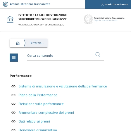
Amministrazione Trasparente
Accedi all'area riservata
close
Sezioni
ISTITUTO STATALE DI ISTRUZIONE
SUPERIORE 'DUCA DEGLI ABRUZZI'
Disposizioni
VIA ARTALE ALAGONA 99 - 95126 CATANIA (CT)
Generali
Organizzazione
Performance
Consulenti
e
collaboratori
menu
Personale
Bandi
Performance
di
Sistema di misurazione e valutazione della performance
concorso
link
Piano della Performance
link
Performance
Relazione sulla performance
link
Enti
controllati
Ammontare complessivo dei premi
link
Attività
Dati relativi ai premi
link
e
Benessere organizzativo
link