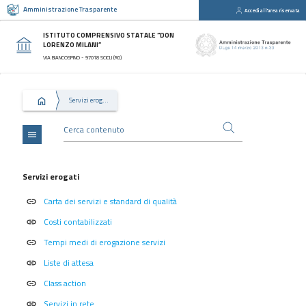
Amministrazione Trasparente
Accedi all'area riservata
close
Sezioni
ISTITUTO COMPRENSIVO STATALE “DON
LORENZO MILANI”
Disposizioni
VIA BIANCOSPINO - 97018 SCICLI (RG)
Generali
Organizzazione
Servizi erogati
Consulenti
e
collaboratori
menu
Personale
Bandi
Servizi erogati
di
Carta dei servizi e standard di qualità
concorso
link
Costi contabilizzati
link
Performance
Tempi medi di erogazione servizi
link
Enti
controllati
Liste di attesa
link
Attività
Class action
link
e
Servizi in rete
link