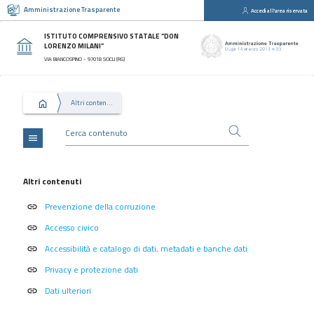
Amministrazione Trasparente
Accedi all'area riservata
close
Sezioni
ISTITUTO COMPRENSIVO STATALE “DON
LORENZO MILANI”
Disposizioni
VIA BIANCOSPINO - 97018 SCICLI (RG)
Generali
Organizzazione
Altri contenuti
Consulenti
e
collaboratori
menu
Personale
Bandi
Altri contenuti
di
Prevenzione della corruzione
concorso
link
Accesso civico
link
Performance
Accessibilità e catalogo di dati, metadati e banche dati
link
Enti
controllati
Privacy e protezione dati
link
Attività
Dati ulteriori
link
e