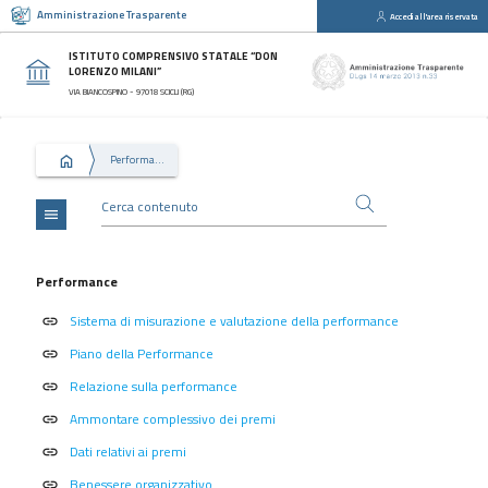
Amministrazione Trasparente
Accedi all'area riservata
close
Sezioni
ISTITUTO COMPRENSIVO STATALE “DON
LORENZO MILANI”
Disposizioni
VIA BIANCOSPINO - 97018 SCICLI (RG)
Generali
Organizzazione
Performance
Consulenti
e
collaboratori
menu
Personale
Bandi
Performance
di
Sistema di misurazione e valutazione della performance
concorso
link
Piano della Performance
link
Performance
Relazione sulla performance
link
Enti
controllati
Ammontare complessivo dei premi
link
Attività
Dati relativi ai premi
link
e
Benessere organizzativo
link