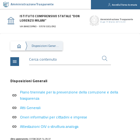
Amministrazione Trasparente
Accedi all'area riservata
close
Sezioni
ISTITUTO COMPRENSIVO STATALE “DON
LORENZO MILANI”
Disposizioni
VIA BIANCOSPINO - 97018 SCICLI (RG)
Generali
Organizzazione
Disposizioni Generali
Consulenti
e
collaboratori
menu
Personale
Bandi
Disposizioni Generali
di
Piano triennale per la prevenzione della corruzione e della
concorso
link
trasparenza
Performance
Atti Generali
link
Enti
Oneri informativi per cittadini e imprese
link
controllati
Attestazioni OIV o struttura analoga
link
Attività
e
Ultimo aggiornamento: 07/08/2025 14:35:37