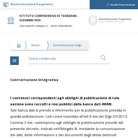
Amministrazione Trasparente
Accedi all'area riservata
close
Sezioni
ISTITUTO COMPRENSIVO DI TERRASINI -
GIOVANNI XXIII
Disposizioni
VIALE GIUSEPPE CONSIGLIO, 01 - 90049 TERRASINI (PA)
Generali
Organizzazione
Personale
Contrattazione integrativa
Consulenti
e
collaboratori
menu
Personale
Bandi
Contrattazione integrativa
di
concorso
I contenuti corrispondenti agli obblighi di pubblicazione di tale
Performance
sezione sono raccolti e resi pubblici dalla banca dati ARAN.
Tale banca dati si prende a riferimento per la pubblicazione prevista in
Enti
questa sottosezione, così come novellato all'art.9-bis del Dlgs.33/2013,
controllati
Comma 2-bis: «adempiono agli obblighi di pubblicazione previsti dal
Attività
presente decreto, indicati nell'Allegato B, mediante la comunicazione
e
dei dati, delle informazioni o dei documenti dagli stessi detenuti