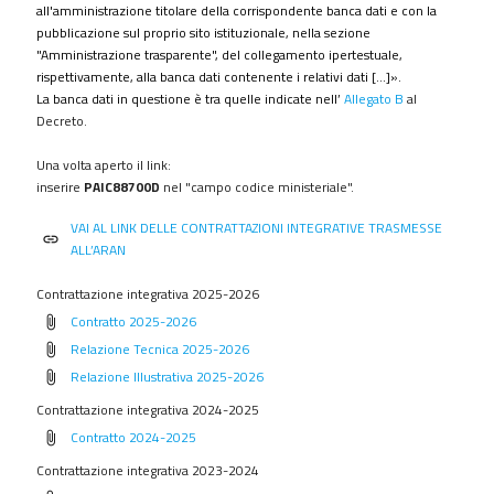
procedimenti
all'amministrazione titolare della corrispondente banca dati e con la
pubblicazione sul proprio sito istituzionale, nella sezione
Provvedimenti
"Amministrazione trasparente", del collegamento ipertestuale,
Controlli
rispettivamente, alla banca dati contenente i relativi dati [...]».
sulle
La banca dati in questione è tra quelle indicate nell’
Allegato B
al
imprese
Decreto.
Bandi
Una volta aperto il link:
di
inserire
PAIC88700D
nel "campo codice ministeriale".
gara
e
VAI AL LINK DELLE CONTRATTAZIONI INTEGRATIVE TRASMESSE
link
contratti
ALL’ARAN
Sovvenzioni
Contrattazione integrativa 2025-2026
contributi
Contratto 2025-2026
sussidi
attach_file
vantaggi
Relazione Tecnica 2025-2026
attach_file
economici
Relazione Illustrativa 2025-2026
attach_file
Bilanci
Contrattazione integrativa 2024-2025
Beni
Contratto 2024-2025
attach_file
immobili
Contrattazione integrativa 2023-2024
e