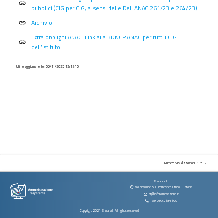
procedimenti
link
pubblici (CIG per CIG, ai sensi delle Del. ANAC 261/23 e 264/23)
Provvedimenti
Archivio
link
Controlli
Extra obblighi ANAC: Link alla BDNCP ANAC per tutti i CIG
sulle
link
dell’istituto
imprese
Bandi
Ultimo aggiornamento: 06/11/2025 12:13:10
di
gara
e
contratti
Sovvenzioni
contributi
sussidi
vantaggi
economici
Numero Visualizzazioni: 19532
Bilanci
Sfera s.r.l.
via Novaluce 50, Tremestieri Etneo - Catania
Beni
at@sferainnovazione.it
immobili
+39 095 5184160
e
Copyright 2024 Sfera srl. All rights reserved