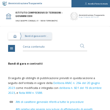
Amministrazione Trasparente
Accedi all'area riservata
close
Sezioni
ISTITUTO COMPRENSIVO DI TERRASINI -
GIOVANNI XXIII
Disposizioni
VIALE GIUSEPPE CONSIGLIO, 01 - 90049 TERRASINI (PA)
Generali
Organizzazione
Bandi di gara e contratti
Consulenti
e
collaboratori
menu
Personale
Bandi
Bandi di gara e contratti
di
concorso
Di seguito gli obblighi di pubblicazione previsti in questa sezione a
Performance
seguito dell’entrata in vigore della
Delibera ANAC n. 264 del 20 giugno
2023
come modificata e integrata con
delibera n. 601 del 19 dicembre
Enti
2023
, e
Nota MIM n. 5588
.
controllati
Attività
Atti di carattere generale riferiti a tutte le procedure
link
e
Atti relativi alle singole procedure di affidamento di appalti