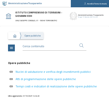
Amministrazione Trasparente
Accedi all'area riservata
close
Sezioni
ISTITUTO COMPRENSIVO DI TERRASINI -
GIOVANNI XXIII
Disposizioni
VIALE GIUSEPPE CONSIGLIO, 01 - 90049 TERRASINI (PA)
Generali
Organizzazione
Opere pubbliche
Consulenti
e
collaboratori
menu
Personale
Bandi
Opere pubbliche
di
Nuclei di valutazione e verifica degli investimenti pubblici
concorso
link
Atti di programmazione delle opere pubbliche
link
Performance
Tempi costi e indicatori di realizzazione delle opere pubbliche
link
Enti
controllati
Ultimo aggiornamento: 01/10/2025 12:32:20
Attività
e