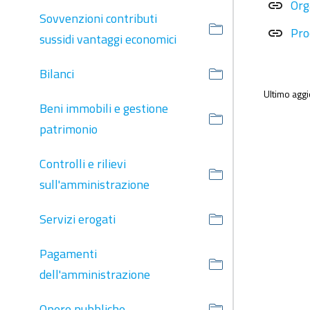
Org
link
Sovvenzioni contributi
Pro
link
sussidi vantaggi economici
Bilanci
Ultimo agg
Beni immobili e gestione
patrimonio
Controlli e rilievi
sull'amministrazione
Servizi erogati
Pagamenti
dell'amministrazione
Opere pubbliche