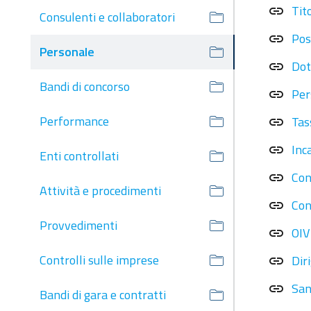
Tito
link
Consulenti e collaboratori
Pos
link
Personale
Dot
link
Bandi di concorso
Per
link
Performance
Tas
link
Inca
link
Enti controllati
Con
link
Attività e procedimenti
Con
link
Provvedimenti
OIV
link
Controlli sulle imprese
Dir
link
San
link
Bandi di gara e contratti