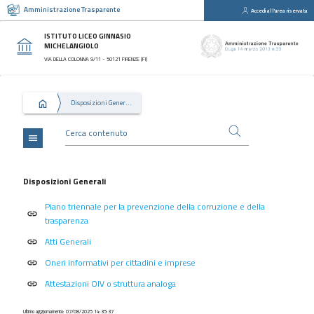
Amministrazione Trasparente
Accedi all'area riservata
close
Sezioni
ISTITUTO LICEO GINNASIO
MICHELANGIOLO
Disposizioni
VIA DELLA COLONNA 9/11 - 50121 FIRENZE (FI)
Generali
Organizzazione
Disposizioni Generali
Consulenti
e
collaboratori
menu
Personale
Bandi
Disposizioni Generali
di
Piano triennale per la prevenzione della corruzione e della
concorso
link
trasparenza
Performance
Atti Generali
link
Enti
Oneri informativi per cittadini e imprese
link
controllati
Attestazioni OIV o struttura analoga
link
Attività
e
Ultimo aggiornamento: 07/08/2025 14:35:37