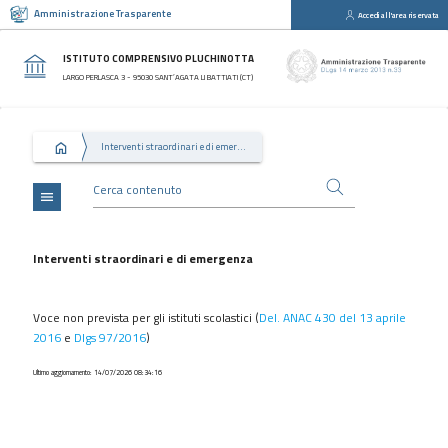
Amministrazione Trasparente
Accedi all'area riservata
close
Sezioni
ISTITUTO COMPRENSIVO PLUCHINOTTA
Disposizioni
LARGO PERLASCA 3 - 95030 SANT’AGATA LI BATTIATI (CT)
Generali
Organizzazione
Interventi straordinari e di emergenza
Consulenti
e
collaboratori
menu
Personale
Bandi
Interventi straordinari e di emergenza
di
concorso
Voce non prevista per gli istituti scolastici (
Del. ANAC 430 del 13 aprile
Performance
2016
e
Dlgs 97/2016
)
Enti
Ultimo aggiornamento: 14/07/2026 08:34:16
controllati
Attività
e