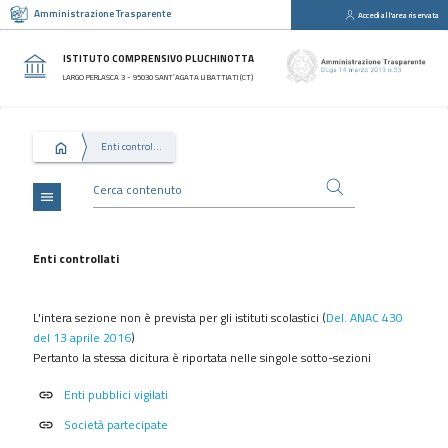
Amministrazione Trasparente
Accedi all'area riservata
close
Sezioni
ISTITUTO COMPRENSIVO PLUCHINOTTA
Disposizioni
LARGO PERLASCA 3 - 95030 SANT’AGATA LI BATTIATI (CT)
Generali
Organizzazione
Enti controllati
Consulenti
e
collaboratori
menu
Personale
Bandi
Enti controllati
di
concorso
L'intera sezione non è prevista
per gli istituti scolastici (
Del. ANAC 430
Performance
del 13 aprile 2016
)
Pertanto la stessa dicitura è riportata nelle singole sotto-sezioni
Enti
controllati
Enti pubblici vigilati
link
Attività
Società partecipate
link
e