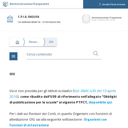
Amministrazione Trasparente
Accedi all'area riservata
close
Sezioni
C.P.I.A. RAGUSA
Disposizioni
VIA GIORDANO BRUNO SN - 97100 RAGUSA (RG)
Generali
Organizzazione
Personale
OIV
Consulenti
e
collaboratori
menu
Personale
Bandi
OIV
di
concorso
Voce non prevista per gli istituti scolastici (
Del. ANAC 430 del 13 aprile
Performance
2016
),
come ribadito dall'USR di riferimento nell'allegato "Obblighi
di pubblicazione per le scuole" al vigente PTPCT,
disponibile qui
.
Enti
controllati
Per i dati sui Revisori dei Conti, in quanto Organismi con funzioni di
Attività
attestazione OIV, vai alla seguente sottosezione:
Organismi con
e
funzioni di attestazione