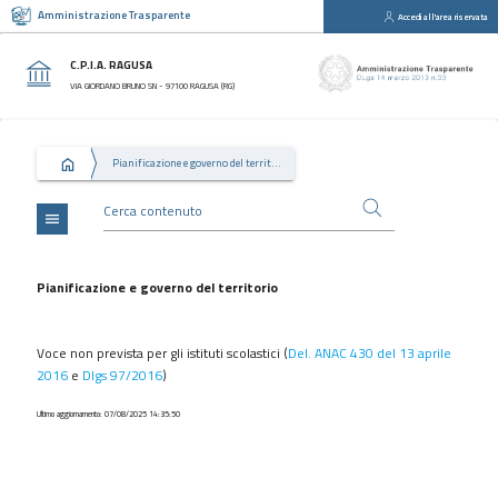
Amministrazione Trasparente
Accedi all'area riservata
close
Sezioni
C.P.I.A. RAGUSA
Disposizioni
VIA GIORDANO BRUNO SN - 97100 RAGUSA (RG)
Generali
Organizzazione
Pianificazione e governo del territorio
Consulenti
e
collaboratori
menu
Personale
Bandi
Pianificazione e governo del territorio
di
concorso
Voce non prevista per gli istituti scolastici (
Del. ANAC 430 del 13 aprile
Performance
2016
e
Dlgs 97/2016
)
Enti
Ultimo aggiornamento: 07/08/2025 14:35:50
controllati
Attività
e