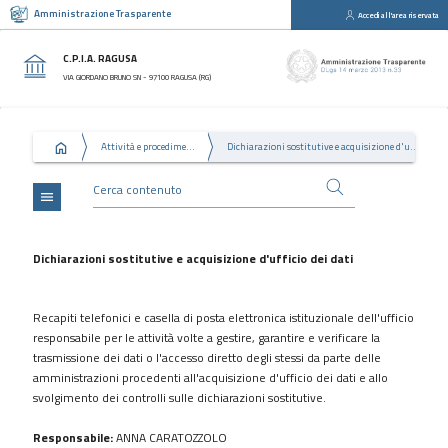
Amministrazione Trasparente
Accedi all'area riservata
close
Sezioni
C.P.I.A. RAGUSA
Disposizioni
VIA GIORDANO BRUNO SN - 97100 RAGUSA (RG)
Generali
Organizzazione
Attività e procedimenti
Dichiarazioni sostitutive e acquisizione d'ufficio dei dati
Consulenti
e
collaboratori
menu
Personale
Bandi
Dichiarazioni sostitutive e acquisizione d'ufficio dei dati
di
concorso
Recapiti telefonici e casella di posta elettronica istituzionale dell'ufficio
Performance
responsabile per le attività volte a gestire, garantire e verificare la
trasmissione dei dati o l'accesso diretto degli stessi da parte delle
Enti
amministrazioni procedenti all'acquisizione d'ufficio dei dati e allo
controllati
svolgimento dei controlli sulle dichiarazioni sostitutive.
Attività
e
Responsabile:
ANNA CARATOZZOLO