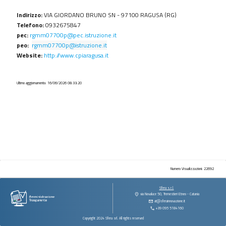
procedimenti
Indirizzo:
VIA GIORDANO BRUNO SN - 97100 RAGUSA (RG)
Provvedimenti
Telefono:
0932675847
Controlli
pec:
rgmm07700p@pec.istruzione.it
sulle
peo:
rgmm07700p@istruzione.it
imprese
Website:
http://www.cpiaragusa.it
Bandi
di
Ultimo aggiornamento: 16/06/2026 08:33:20
gara
e
contratti
Sovvenzioni
contributi
sussidi
vantaggi
economici
Numero Visualizzazioni: 22692
Bilanci
Sfera s.r.l.
via Novaluce 50, Tremestieri Etneo - Catania
Beni
at@sferainnovazione.it
immobili
+39 095 5184160
e
Copyright 2024 Sfera srl. All rights reserved