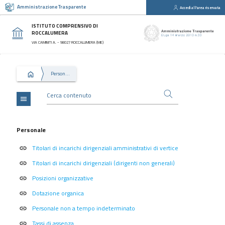
Amministrazione Trasparente
Accedi all'area riservata
close
Sezioni
ISTITUTO COMPRENSIVO DI
ROCCALUMERA
Disposizioni
VIA CAMINITI A. - 98027 ROCCALUMERA (ME)
Generali
Organizzazione
Personale
Consulenti
e
collaboratori
menu
Personale
Bandi
Personale
di
Titolari di incarichi dirigenziali amministrativi di vertice
concorso
link
Titolari di incarichi dirigenziali (dirigenti non generali)
link
Performance
Posizioni organizzative
link
Enti
controllati
Dotazione organica
link
Attività
Personale non a tempo indeterminato
link
e
Tassi di assenza
link