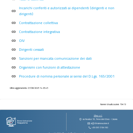
procedimenti
Incarichi conferiti e autorizzati ai dipendenti (dirigenti e non
Provvedimenti
link
dirigenti)
Controlli
Contrattazione collettiva
link
sulle
Contrattazione integrativa
imprese
link
OIV
link
Bandi
di
Dirigenti cessati
link
gara
Sanzioni per mancata comunicazione dei dati
link
e
contratti
Organismi con funzioni di attestazione
link
Sovvenzioni
Procedure di nomina personale ai sensi del D.Lgs. 165/2001
link
contributi
sussidi
Ultimo aggiornamento: 07/08/2025 14:35:45
vantaggi
economici
Numero Visualizzazioni: 19413
Bilanci
Sfera s.r.l.
Beni
via Novaluce 50, Tremestieri Etneo - Catania
immobili
at@sferainnovazione.it
+39 095 5184160
e