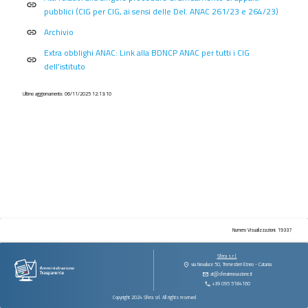
procedimenti
link
pubblici (CIG per CIG, ai sensi delle Del. ANAC 261/23 e 264/23)
Provvedimenti
Archivio
link
Controlli
Extra obblighi ANAC: Link alla BDNCP ANAC per tutti i CIG
sulle
link
dell’istituto
imprese
Bandi
Ultimo aggiornamento: 06/11/2025 12:13:10
di
gara
e
contratti
Sovvenzioni
contributi
sussidi
vantaggi
economici
Numero Visualizzazioni: 19337
Bilanci
Sfera s.r.l.
via Novaluce 50, Tremestieri Etneo - Catania
Beni
at@sferainnovazione.it
immobili
+39 095 5184160
e
Copyright 2024 Sfera srl. All rights reserved