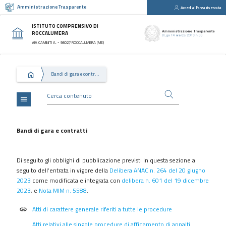
Amministrazione Trasparente
Accedi all'area riservata
close
Sezioni
ISTITUTO COMPRENSIVO DI
ROCCALUMERA
Disposizioni
VIA CAMINITI A. - 98027 ROCCALUMERA (ME)
Generali
Organizzazione
Bandi di gara e contratti
Consulenti
e
collaboratori
menu
Personale
Bandi
Bandi di gara e contratti
di
concorso
Di seguito gli obblighi di pubblicazione previsti in questa sezione a
Performance
seguito dell’entrata in vigore della
Delibera ANAC n. 264 del 20 giugno
2023
come modificata e integrata con
delibera n. 601 del 19 dicembre
Enti
2023
, e
Nota MIM n. 5588
.
controllati
Attività
Atti di carattere generale riferiti a tutte le procedure
link
e
Atti relativi alle singole procedure di affidamento di appalti