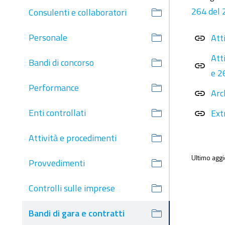
264 del 
Consulenti e collaboratori
Personale
Att
link
Att
Bandi di concorso
link
e 2
Performance
Arc
link
Enti controllati
Ext
link
Attività e procedimenti
Ultimo agg
Provvedimenti
Controlli sulle imprese
Bandi di gara e contratti