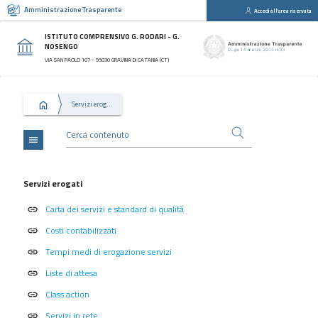
Amministrazione Trasparente
Accedi all'area riservata
close
Sezioni
ISTITUTO COMPRENSIVO G. RODARI - G.
NOSENGO
Disposizioni
VIA SAN PAOLO 107 - 95030 GRAVINA DI CATANIA (CT)
Generali
Organizzazione
Servizi erogati
Consulenti
e
collaboratori
menu
Personale
Bandi
Servizi erogati
di
Carta dei servizi e standard di qualità
concorso
link
Costi contabilizzati
link
Performance
Tempi medi di erogazione servizi
link
Enti
controllati
Liste di attesa
link
Attività
Class action
link
e
Servizi in rete
link