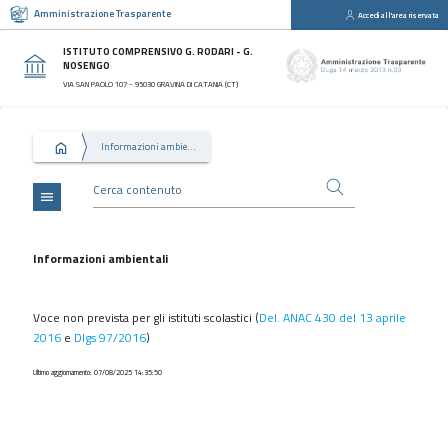
Amministrazione Trasparente
Accedi all'area riservata
close
Sezioni
ISTITUTO COMPRENSIVO G. RODARI - G.
NOSENGO
Disposizioni
VIA SAN PAOLO 107 - 95030 GRAVINA DI CATANIA (CT)
Generali
Organizzazione
Informazioni ambientali
Consulenti
e
collaboratori
menu
Personale
Bandi
Informazioni ambientali
di
concorso
Voce non prevista per gli istituti scolastici (
Del. ANAC 430 del 13 aprile
Performance
2016
e
Dlgs 97/2016
)
Enti
Ultimo aggiornamento: 07/08/2025 14:35:50
controllati
Attività
e