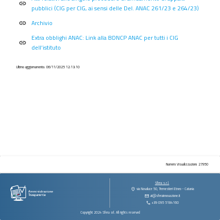
procedimenti
link
pubblici (CIG per CIG, ai sensi delle Del. ANAC 261/23 e 264/23)
Provvedimenti
Archivio
link
Controlli
Extra obblighi ANAC: Link alla BDNCP ANAC per tutti i CIG
sulle
link
dell’istituto
imprese
Bandi
Ultimo aggiornamento: 06/11/2025 12:13:10
di
gara
e
contratti
Sovvenzioni
contributi
sussidi
vantaggi
economici
Numero Visualizzazioni: 27950
Bilanci
Sfera s.r.l.
via Novaluce 50, Tremestieri Etneo - Catania
Beni
at@sferainnovazione.it
immobili
+39 095 5184160
e
Copyright 2024 Sfera srl. All rights reserved