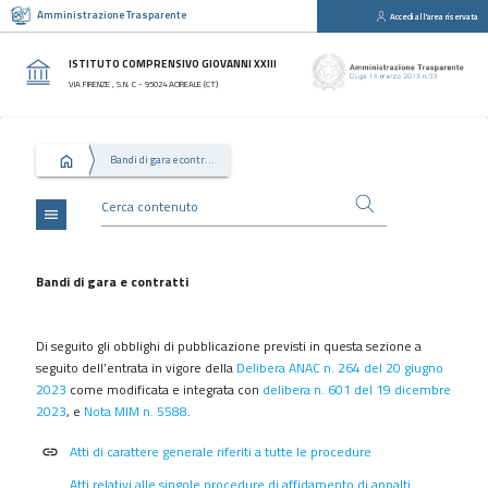
Amministrazione Trasparente
Accedi all'area riservata
close
Sezioni
ISTITUTO COMPRENSIVO GIOVANNI XXIII
Disposizioni
VIA FIRENZE , S.N. C - 95024 ACIREALE (CT)
Generali
Organizzazione
Bandi di gara e contratti
Consulenti
e
collaboratori
menu
Personale
Bandi
Bandi di gara e contratti
di
concorso
Di seguito gli obblighi di pubblicazione previsti in questa sezione a
Performance
seguito dell’entrata in vigore della
Delibera ANAC n. 264 del 20 giugno
2023
come modificata e integrata con
delibera n. 601 del 19 dicembre
Enti
2023
, e
Nota MIM n. 5588
.
controllati
Attività
Atti di carattere generale riferiti a tutte le procedure
link
e
Atti relativi alle singole procedure di affidamento di appalti