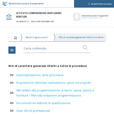
Amministrazione Trasparente
Accedi all'area riservata
close
Sezioni
ISTITUTO COMPRENSIVO VENTURINO
VENTURI
Disposizioni
VIA GENOVA 12 - 52024 LORO CIUFFENNA (AR)
Generali
Organizzazione
Bandi di gara e contratti
Atti di carattere generale riferiti a tutte le procedure
Consulenti
e
collaboratori
menu
Personale
Bandi
Atti di carattere generale riferiti a tutte le procedure
di
Automatizzazione delle procedure
concorso
link
Acquisizione interesse realizzazione opere incompiute
link
Performance
Atti relativi alla programmazione di lavori, opere, servizi e
Enti
link
forniture / Mancata redazione programmazione
controllati
Documenti sul sistema di qualificazione
link
Attività
e
Gravi illeciti professionali
link