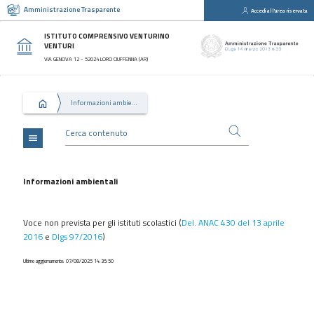
Amministrazione Trasparente
Accedi all'area riservata
close
Sezioni
ISTITUTO COMPRENSIVO VENTURINO
VENTURI
Disposizioni
VIA GENOVA 12 - 52024 LORO CIUFFENNA (AR)
Generali
Organizzazione
Informazioni ambientali
Consulenti
e
collaboratori
menu
Personale
Bandi
Informazioni ambientali
di
concorso
Voce non prevista per gli istituti scolastici (
Del. ANAC 430 del 13 aprile
Performance
2016
e
Dlgs 97/2016
)
Enti
Ultimo aggiornamento: 07/08/2025 14:35:50
controllati
Attività
e