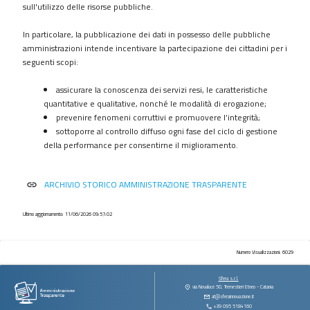
procedimenti
sull'utilizzo delle risorse pubbliche.
Provvedimenti
In particolare, la pubblicazione dei dati in possesso delle pubbliche
Controlli
amministrazioni intende incentivare la partecipazione dei cittadini per i
sulle
seguenti scopi:
imprese
assicurare la conoscenza dei servizi resi, le caratteristiche
Bandi
quantitative e qualitative, nonché le modalità di erogazione;
di
prevenire fenomeni corruttivi e promuovere l’integrità;
gara
sottoporre al controllo diffuso ogni fase del ciclo di gestione
e
della performance per consentirne il miglioramento.
contratti
Sovvenzioni
ARCHIVIO STORICO AMMINISTRAZIONE TRASPARENTE
link
contributi
sussidi
vantaggi
Ultimo aggiornamento: 11/06/2026 09:57:02
economici
Bilanci
Numero Visualizzazioni: 6029
Beni
Sfera s.r.l.
immobili
via Novaluce 50, Tremestieri Etneo - Catania
at@sferainnovazione.it
e
+39 095 5184160