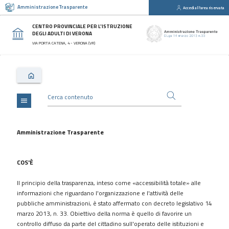
Amministrazione Trasparente
Accedi all'area riservata
close
Sezioni
CENTRO PROVINCIALE PER L'ISTRUZIONE
DEGLI ADULTI DI VERONA
Disposizioni
VIA PORTA CATENA, 4 - VERONA (VR)
Generali
Organizzazione
Consulenti
e
collaboratori
menu
Personale
Bandi
Amministrazione Trasparente
di
concorso
COS'È
Performance
Il principio della trasparenza, inteso come «accessibilità totale» alle
Enti
informazioni che riguardano l'organizzazione e l'attività delle
controllati
pubbliche amministrazioni, è stato affermato con decreto legislativo 14
Attività
marzo 2013, n. 33. Obiettivo della norma è quello di favorire un
e
controllo diffuso da parte del cittadino sull'operato delle istituzioni e