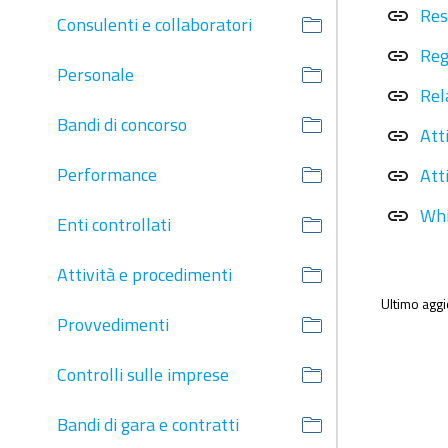
Res
link
Consulenti e collaboratori
Reg
link
Personale
Rel
link
Bandi di concorso
Att
link
Performance
Att
link
Whi
link
Enti controllati
Attività e procedimenti
Ultimo agg
Provvedimenti
Controlli sulle imprese
Bandi di gara e contratti