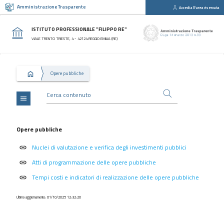
Amministrazione Trasparente
Accedi all'area riservata
close
Sezioni
ISTITUTO PROFESSIONALE "FILIPPO RE"
Disposizioni
VIALE TRENTO TRIESTE, 4 - 42124 REGGIO EMILIA (RE)
Generali
Organizzazione
Opere pubbliche
Consulenti
e
collaboratori
menu
Personale
Bandi
Opere pubbliche
di
Nuclei di valutazione e verifica degli investimenti pubblici
concorso
link
Atti di programmazione delle opere pubbliche
link
Performance
Tempi costi e indicatori di realizzazione delle opere pubbliche
link
Enti
controllati
Ultimo aggiornamento: 01/10/2025 12:32:20
Attività
e