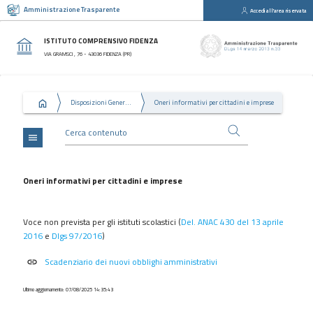
Amministrazione Trasparente
Accedi all'area riservata
close
Sezioni
ISTITUTO COMPRENSIVO FIDENZA
Disposizioni
VIA GRAMSCI , 76 - 43036 FIDENZA (PR)
Generali
Organizzazione
Disposizioni Generali
Oneri informativi per cittadini e imprese
Consulenti
e
collaboratori
menu
Personale
Bandi
Oneri informativi per cittadini e imprese
di
concorso
Voce non prevista per gli istituti scolastici (
Del. ANAC 430 del 13 aprile
Performance
2016
e
Dlgs 97/2016
)
Enti
Scadenziario dei nuovi obblighi amministrativi
link
controllati
Attività
Ultimo aggiornamento: 07/08/2025 14:35:43
e