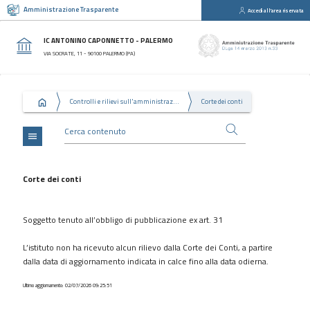
Amministrazione Trasparente
Accedi all'area riservata
close
Sezioni
IC ANTONINO CAPONNETTO - PALERMO
Disposizioni
VIA SOCRATE, 11 - 90100 PALERMO (PA)
Generali
Organizzazione
Controlli e rilievi sull'amministrazione
Corte dei conti
Consulenti
e
collaboratori
menu
Personale
Bandi
Corte dei conti
di
concorso
Soggetto tenuto all’obbligo di pubblicazione ex art. 31
Performance
L’istituto non ha ricevuto alcun rilievo dalla Corte dei Conti, a partire
Enti
dalla data di aggiornamento indicata in calce fino alla data odierna.
controllati
Attività
Ultimo aggiornamento: 02/07/2026 09:25:51
e