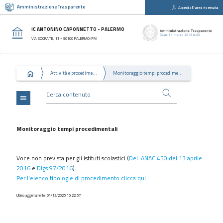
Amministrazione Trasparente
Accedi all'area riservata
close
Sezioni
IC ANTONINO CAPONNETTO - PALERMO
Disposizioni
VIA SOCRATE, 11 - 90100 PALERMO (PA)
Generali
Organizzazione
Attività e procedimenti
Monitoraggio tempi procedimentali
Consulenti
e
collaboratori
menu
Personale
Bandi
Monitoraggio tempi procedimentali
di
concorso
Voce non prevista per gli istituti scolastici (
Del. ANAC 430 del 13 aprile
Performance
2016
e
Dlgs 97/2016
).
Per l'elenco tipologie di procedimento clicca qui.
Enti
controllati
Ultimo aggiornamento: 04/12/2025 16:22:57
Attività
e