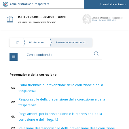
Amministrazione Trasparente
Accedi all'area riservata
close
Sezioni
ISTITUTO COMPRENSIVO F. TADINI
Disposizioni
VIA MARÈ, 36 - 28062 CAMERI (NOVARA)
Generali
Organizzazione
Altri contenuti
Prevenzione della corruzione
Consulenti
e
collaboratori
menu
Personale
Bandi
Prevenzione della corruzione
di
Piano triennale di prevenzione della corruzione e della
concorso
link
trasparenza
Performance
Responsabile della prevenzione della corruzione e della
link
Enti
trasparenza
controllati
Regolamenti per la prevenzione e la repressione della
link
Attività
corruzione e dell'illegalità
e
Relazione del responsabile della prevenzione della corruzione
link