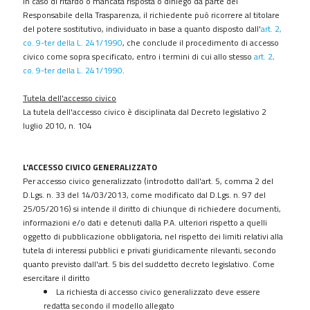
In caso di ritardo o mancata risposta o diniego da parte del
gestione
Responsabile della Trasparenza, il richiedente può ricorrere al titolare
patrimonio
del potere sostitutivo, individuato in base a quanto disposto dall'
art. 2,
Controlli
co. 9-ter della L. 241/1990
, che conclude il procedimento di accesso
e
civico come sopra specificato, entro i termini di cui allo stesso
art. 2,
rilievi
co. 9-ter della L. 241/1990
.
sull'amministrazione
Tutela dell'accesso civico
Servizi
La tutela dell'accesso civico è disciplinata dal
Decreto legislativo 2
erogati
luglio 2010, n. 104
Pagamenti
dell'amministrazione
L'ACCESSO CIVICO GENERALIZZATO
Opere
Per accesso civico generalizzato (introdotto dall'
art. 5, comma 2 del
pubbliche
D.Lgs. n. 33 del 14/03/2013
, come modificato dal
D.Lgs. n. 97 del
25/05/2016
) si intende il diritto di chiunque di richiedere documenti,
Pianificazione
informazioni e/o dati e detenuti dalla P.A. ulteriori rispetto a quelli
e
oggetto di pubblicazione obbligatoria, nel rispetto dei limiti relativi alla
governo
tutela di interessi pubblici e privati giuridicamente rilevanti, secondo
del
quanto previsto dall'art. 5 bis del suddetto decreto legislativo. Come
territorio
esercitare il diritto
Informazioni
La richiesta di accesso civico generalizzato deve essere
ambientali
redatta secondo il modello allegato