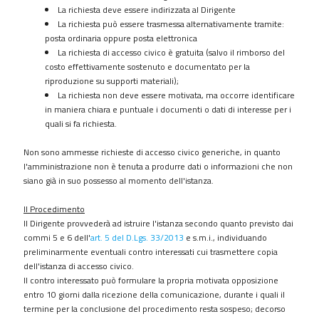
La richiesta deve essere indirizzata al Dirigente
Strutture
La richiesta può essere trasmessa alternativamente tramite:
sanitarie
posta ordinaria oppure posta elettronica
private
La richiesta di accesso civico è gratuita (salvo il rimborso del
accreditate
costo effettivamente sostenuto e documentato per la
riproduzione su supporti materiali);
Interventi
La richiesta non deve essere motivata, ma occorre identificare
straordinari
in maniera chiara e puntuale i documenti o dati di interesse per i
e
quali si fa richiesta.
di
emergenza
N
on sono ammesse richieste di accesso civico generiche, in quanto
Altri
l'amministrazione non è tenuta a produrre dati o informazioni che non
contenuti
siano già in suo possesso al momento dell'istanza.
Il
Procedimento
Il Dirigente provvederà ad istruire l'istanza secondo quanto previsto dai
commi 5 e 6 dell'
art. 5 del D.Lgs. 33/2013
e s.m.i., individuando
preliminarmente eventuali contro interessati cui trasmettere copia
dell'istanza di accesso civico.
Il contro interessato può formulare la propria motivata opposizione
entro 10 giorni dalla ricezione della comunicazione, durante i quali il
termine per la conclusione del procedimento resta sospeso; decorso