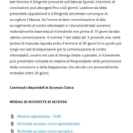
tale termine il Dirigente provvede sull’istanza (quindi, il termine di
conclusione può allungarsi fino a 40 giorni). Laddove sia stata
presentata opposizione e il Dirigente decidesse comunque di
accogliere l’istanza, ha l'onere di dare comunicazione di tale
accoglimento al contro interessato e i documenti/dati verranno
materialmente trasmessi al richiedente non prima di 15 giorni da tale
ultima comunicazione. Il comma 7 del citato art. 5 prevede che, nelle
ipotesi di mancata risposta entro il termine di 30 giorni (o in quello più
lungo nei casi di sospensione per la comunicazione al contro
interessato), ovvero nei casi di diniego totale o parziale, il richiedente
può presentare richiesta di riesame al Responsabile della prevenzione
della corruzione e della trasparenza, che decide con provvedimento
motivato entro 20 giorni.
Contenuti disponibili in Accesso Civico
MODULI DI RICHIESTE DI ACCESSO
Modulo opposizione - FOIA
attach_file
Richiesta-accesso-civico-generalizzato
attach_file
Richiesta-accesso-civico-semplice
attach_file