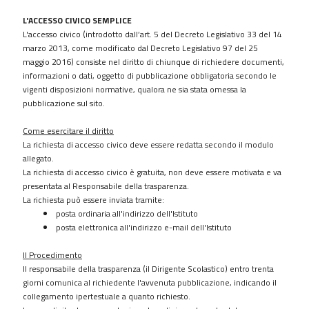
procedimenti
L'ACCESSO CIVICO SEMPLICE
Provvedimenti
L'accesso civico (introdotto dall’
art. 5 del Decreto Legislativo 33 del 14
Controlli
marzo 2013
, come modificato dal
Decreto Legislativo 97 del 25
sulle
maggio 2016
) consiste nel diritto di chiunque di richiedere documenti,
imprese
informazioni o dati, oggetto di pubblicazione obbligatoria secondo le
vigenti disposizioni normative, qualora ne sia stata omessa la
Bandi
pubblicazione sul sito.
di
gara
Come esercitare il diritto
e
La richiesta di accesso civico deve essere redatta secondo il modulo
contratti
allegato.
La richiesta di accesso civico è gratuita, non deve essere motivata e va
Sovvenzioni
presentata al Responsabile della trasparenza.
contributi
La richiesta può essere inviata tramite:
sussidi
posta ordinaria all'indirizzo dell'Istituto
vantaggi
posta elettronica all'indirizzo e-mail dell'Istituto
economici
Bilanci
Il Procedimento
Il responsabile della trasparenza (il Dirigente Scolastico) entro trenta
Beni
giorni comunica al richiedente l'avvenuta pubblicazione, indicando il
immobili
collegamento ipertestuale a quanto richiesto.
e