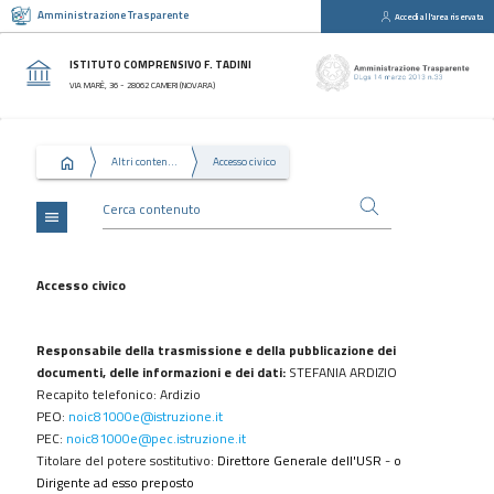
Amministrazione Trasparente
Accedi all'area riservata
close
Sezioni
ISTITUTO COMPRENSIVO F. TADINI
Disposizioni
VIA MARÈ, 36 - 28062 CAMERI (NOVARA)
Generali
Organizzazione
Altri contenuti
Accesso civico
Consulenti
e
collaboratori
menu
Personale
Bandi
Accesso civico
di
concorso
Responsabile della trasmissione e della pubblicazione dei
Performance
documenti, delle informazioni e dei dati:
STEFANIA ARDIZIO
Recapito telefonico: Ardizio
Enti
PEO:
noic81000e@istruzione.it
controllati
PEC:
noic81000e@pec.istruzione.it
Attività
Titolare del potere sostitutivo:
Direttore Generale dell'USR
-
o
e
Dirigente ad esso preposto