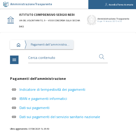
Amministrazione Trasparente
Accedi all'area riservata
close
Sezioni
ISTITUTO COMPRENSIVO SERGIO NERI
Disposizioni
VIA DEL VOLONTARIATO, 9 - 41033 CONCORDIA SULLA SECCHIA
Generali
(MO)
Organizzazione
Pagamenti dell'amministrazione
Consulenti
e
collaboratori
menu
Personale
Bandi
Pagamenti dell'amministrazione
di
Indicatore di tempestività dei pagamenti
concorso
link
IBAN e pagamenti informatici
link
Performance
Dati sui pagamenti
link
Enti
controllati
Dati sui pagamenti del servizio sanitario nazionale
link
Attività
Ultimo aggiornamento: 07/08/2025 14:35:50
e