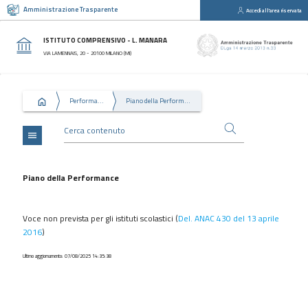
Amministrazione Trasparente
Accedi all'area riservata
close
Sezioni
ISTITUTO COMPRENSIVO - L. MANARA
Disposizioni
VIA LAMENNAIS, 20 - 20100 MILANO (MI)
Generali
Organizzazione
Performance
Piano della Performance
Consulenti
e
collaboratori
menu
Personale
Bandi
Piano della Performance
di
concorso
Voce non prevista per gli istituti scolastici (
Del. ANAC 430 del 13 aprile
Performance
2016
)
Enti
Ultimo aggiornamento: 07/08/2025 14:35:38
controllati
Attività
e