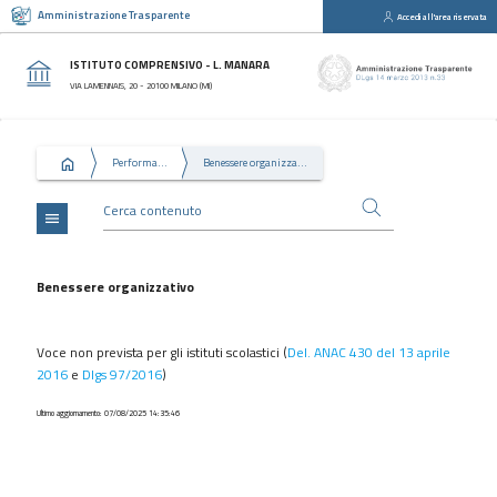
Amministrazione Trasparente
Accedi all'area riservata
close
Sezioni
ISTITUTO COMPRENSIVO - L. MANARA
Disposizioni
VIA LAMENNAIS, 20 - 20100 MILANO (MI)
Generali
Organizzazione
Performance
Benessere organizzativo
Consulenti
e
collaboratori
menu
Personale
Bandi
Benessere organizzativo
di
concorso
Voce non prevista per gli istituti scolastici (
Del. ANAC 430 del 13 aprile
Performance
2016
e
Dlgs 97/2016
)
Enti
Ultimo aggiornamento: 07/08/2025 14:35:46
controllati
Attività
e