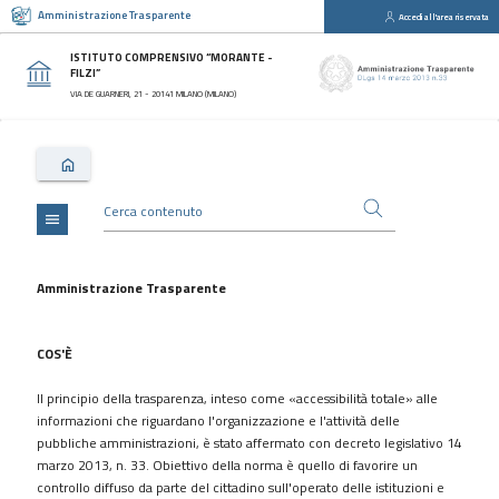
Amministrazione Trasparente
Accedi all'area riservata
close
Sezioni
ISTITUTO COMPRENSIVO “MORANTE -
FILZI”
Disposizioni
VIA DE GUARNERI, 21 - 20141 MILANO (MILANO)
Generali
Organizzazione
Consulenti
e
collaboratori
menu
Personale
Bandi
Amministrazione Trasparente
di
concorso
COS'È
Performance
Il principio della trasparenza, inteso come «accessibilità totale» alle
Enti
informazioni che riguardano l'organizzazione e l'attività delle
controllati
pubbliche amministrazioni, è stato affermato con decreto legislativo 14
Attività
marzo 2013, n. 33. Obiettivo della norma è quello di favorire un
e
controllo diffuso da parte del cittadino sull'operato delle istituzioni e