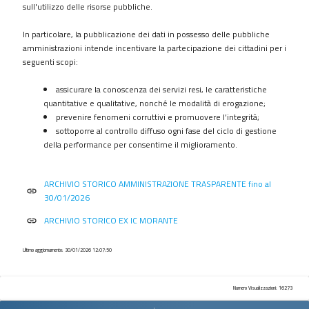
procedimenti
sull'utilizzo delle risorse pubbliche.
Provvedimenti
In particolare, la pubblicazione dei dati in possesso delle pubbliche
Controlli
amministrazioni intende incentivare la partecipazione dei cittadini per i
sulle
seguenti scopi:
imprese
assicurare la conoscenza dei servizi resi, le caratteristiche
Bandi
quantitative e qualitative, nonché le modalità di erogazione;
di
prevenire fenomeni corruttivi e promuovere l’integrità;
gara
sottoporre al controllo diffuso ogni fase del ciclo di gestione
e
della performance per consentirne il miglioramento.
contratti
Sovvenzioni
ARCHIVIO STORICO AMMINISTRAZIONE TRASPARENTE fino al
contributi
link
30/01/2026
sussidi
vantaggi
ARCHIVIO STORICO EX IC MORANTE
link
economici
Bilanci
Ultimo aggiornamento: 30/01/2026 12:07:50
Beni
immobili
Numero Visualizzazioni: 16273
e