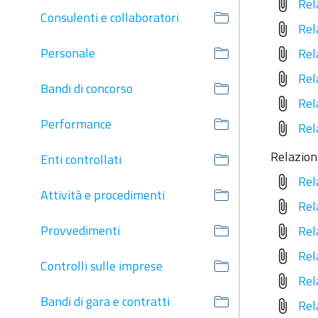
Rel
attach_file
Consulenti e collaboratori
Rel
attach_file
Personale
Rel
attach_file
Rel
attach_file
Bandi di concorso
Rel
attach_file
Performance
Rel
attach_file
Relazion
Enti controllati
Rel
attach_file
Attività e procedimenti
Rel
attach_file
Provvedimenti
Rel
attach_file
Rel
attach_file
Controlli sulle imprese
Rel
attach_file
Bandi di gara e contratti
Rel
attach_file