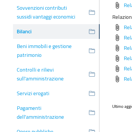
Rel
attach_file
Sovvenzioni contributi
sussidi vantaggi economici
Relazion
Rel
attach_file
Bilanci
Rel
attach_file
Beni immobili e gestione
Rel
attach_file
patrimonio
Rel
attach_file
Rel
attach_file
Controlli e rilievi
sull'amministrazione
Rel
attach_file
Servizi erogati
Ultimo agg
Pagamenti
dell'amministrazione
Opere pubbliche