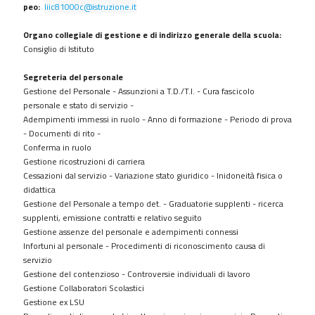
procedimenti
peo:
liic81000c@istruzione.it
Provvedimenti
O
rgano collegiale di gestione e di indirizzo generale della scuola
:
Controlli
Consiglio di Istituto
sulle
imprese
Segreteria del personale
Gestione del Personale - Assunzioni a T.D./T.I. - Cura fascicolo
Bandi
personale e stato di servizio -
di
Adempimenti immessi in ruolo - Anno di formazione - Periodo di prova
gara
- Documenti di rito -
e
Conferma in ruolo
contratti
Gestione ricostruzioni di carriera
Cessazioni dal servizio - Variazione stato giuridico - Inidoneità fisica o
Sovvenzioni
didattica
contributi
Gestione del Personale a tempo det. - Graduatorie supplenti - ricerca
sussidi
supplenti, emissione contratti e relativo seguito
vantaggi
Gestione assenze del personale e adempimenti connessi
economici
Infortuni al personale - Procedimenti di riconoscimento causa di
Bilanci
servizio
Gestione del contenzioso - Controversie individuali di lavoro
Beni
Gestione Collaboratori Scolastici
immobili
Gestione ex LSU
e