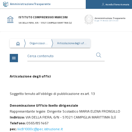
Amministrazione Trasparente
Accedi all'area riservata
close
Sezioni
ISTITUTO COMPRENSIVO MARCONI
Disposizioni
VIA DELLA FIERA, 6/N - 57021 CAMPIGLIA MARITTIMA (LI)
Generali
Organizzazione
Organizzazione
Articolazione degli uffici
Consulenti
e
collaboratori
menu
Personale
Bandi
Articolazione degli uffici
di
concorso
Soggetto tenuto all'obbligo di pubblicazione ex art. 13
Performance
Denominazione Ufficio livello dirigenziale
Enti
Rappresentante legale: Dirigente Scolastico MARIA ELENA FRONGILLO
controllati
Indirizzo:
VIA DELLA FIERA, 6/N - 57021 CAMPIGLIA MARITTIMA (LI)
Attività
Telefono:
0565/851467
e
pec:
liic81000c@pec.istruzione.it