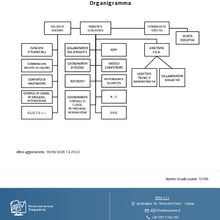
Organigramma
Ultimo aggiornamento: 16/06/2026 13:25:02
Numero Visualizzazioni: 10799
Sfera s.r.l.
via Novaluce 50, Tremestieri Etneo - Catania
at@sferainnovazione.it
+39 095 5184160