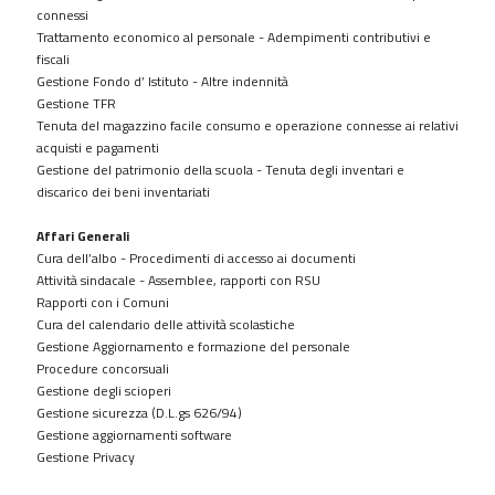
connessi
Strutture
Trattamento economico al personale - Adempimenti contributivi e
sanitarie
fiscali
private
Gestione Fondo d’ Istituto - Altre indennità
accreditate
Gestione TFR
Tenuta del magazzino facile consumo e operazione connesse ai relativi
Interventi
acquisti e pagamenti
straordinari
Gestione del patrimonio della scuola - Tenuta degli inventari e
e
discarico dei beni inventariati
di
emergenza
Affari Generali
Altri
Cura dell’albo - Procedimenti di accesso ai documenti
contenuti
Attività sindacale - Assemblee, rapporti con RSU
Rapporti con i Comuni
Cura del calendario delle attività scolastiche
Gestione Aggiornamento e formazione del personale
Procedure concorsuali
Gestione degli scioperi
Gestione sicurezza (D.L.gs 626/94)
Gestione aggiornamenti software
Gestione Privacy