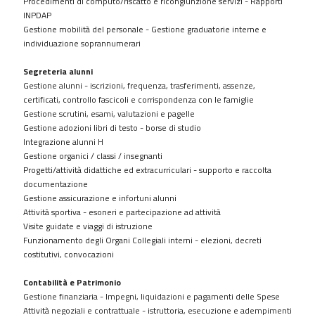
Procedimenti di computo/riscatto e ricongiunzione servizi - Rapporti
gestione
INPDAP
patrimonio
Gestione mobilità del personale - Gestione graduatorie interne e
Controlli
individuazione soprannumerari
e
rilievi
Segreteria alunni
sull'amministrazione
Gestione alunni - iscrizioni, frequenza, trasferimenti, assenze,
certificati, controllo fascicoli e corrispondenza con le famiglie
Servizi
Gestione scrutini, esami, valutazioni e pagelle
erogati
Gestione adozioni libri di testo - borse di studio
Integrazione alunni H
Pagamenti
Gestione organici / classi / insegnanti
dell'amministrazione
Progetti/attività didattiche ed extracurriculari - supporto e raccolta
Opere
documentazione
pubbliche
Gestione assicurazione e infortuni alunni
Attività sportiva - esoneri e partecipazione ad attività
Pianificazione
Visite guidate e viaggi di istruzione
e
Funzionamento degli Organi Collegiali interni - elezioni, decreti
governo
costitutivi, convocazioni
del
territorio
Contabilità e Patrimonio
Informazioni
Gestione finanziaria - Impegni, liquidazioni e pagamenti delle Spese
ambientali
Attività negoziali e contrattuale - istruttoria, esecuzione e adempimenti